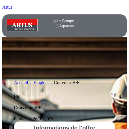
Artus
Le Groupe
Agences
Accueil
Emplois
Couvreur H/F
Btp
Couvreur H/F
Publiée le 26/05/2026
Informations
de l'offre