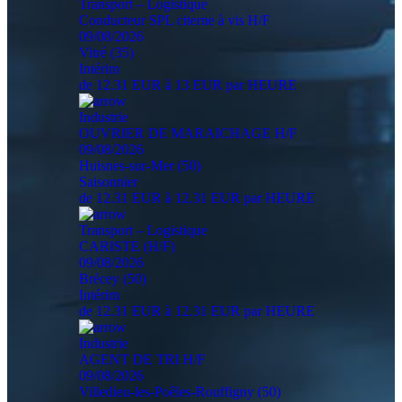
Transport – Logistique
Conducteur SPL citerne à vis H/F
09/08/2026
Vitré (35)
Intérim
de 12.31 EUR à 13 EUR par HEURE
Industrie
OUVRIER DE MARAICHAGE H/F
09/08/2026
Huisnes-sur-Mer (50)
Saisonnier
de 12.31 EUR à 12.31 EUR par HEURE
Transport – Logistique
CARISTE (H/F)
09/08/2026
Brécey (50)
Intérim
de 12.31 EUR à 12.31 EUR par HEURE
Industrie
AGENT DE TRI H/F
09/08/2026
Villedieu-les-Poêles-Rouffigny (50)