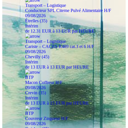
Transport – Logistique
Conducteur SPL Citerne Pulvé Alimentaire H/F
09/08/2026
Étrelles (35)
Intérim
de 12.31 EUR à 13 EUR par HEURE
Transport – Logistique
Cariste – CACES R489 cat.3 et 6 H/F
09/08/2026
Chevilly (45)
Intérim
de 13 EUR à 13 EUR par HEURE
BTP
Macon Coffreur H/F
09/08/2026
Crevin (35)
Intérim
de 13 EUR à 15 EUR par HEURE
BTP
Couvreur Zingueur H/F
09/08/2026