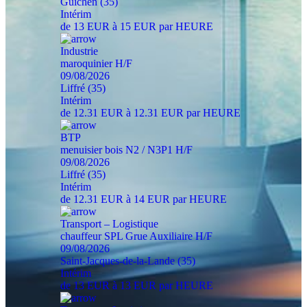
Guichen (35)
Intérim
de 13 EUR à 15 EUR par HEURE
Industrie
maroquinier H/F
09/08/2026
Liffré (35)
Intérim
de 12.31 EUR à 12.31 EUR par HEURE
BTP
menuisier bois N2 / N3P1 H/F
09/08/2026
Liffré (35)
Intérim
de 12.31 EUR à 14 EUR par HEURE
Transport – Logistique
chauffeur SPL Grue Auxiliaire H/F
09/08/2026
Saint-Jacques-de-la-Lande (35)
Intérim
de 13 EUR à 13 EUR par HEURE