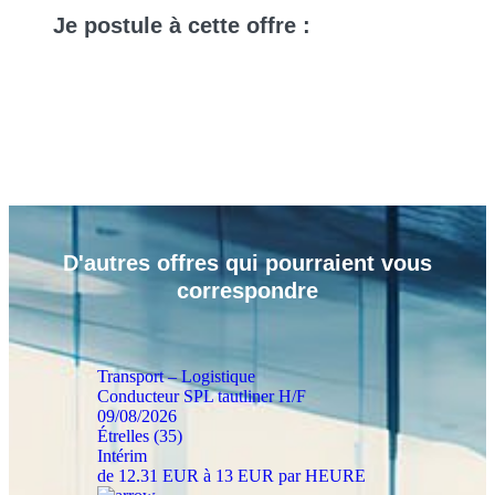
Je
postule
à cette offre :
D'autres
offres
qui pourraient vous
correspondre
Transport – Logistique
Conducteur SPL tautliner H/F
09/08/2026
Étrelles (35)
Intérim
de 12.31 EUR à 13 EUR par HEURE