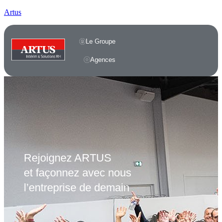
Artus
Le Groupe
Agences
Rejoignez
ARTUS
et façonnez avec nous
l’entreprise de demain