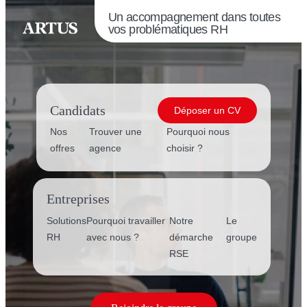
Un accompagnement dans toutes
vos
problématiques RH
Candidats
Déposer un CV
Nos
Trouver une
Pourquoi nous
offres
agence
choisir ?
Entreprises
Solutions
Pourquoi travailler
Notre
Le
RH
avec nous ?
démarche
groupe
RSE