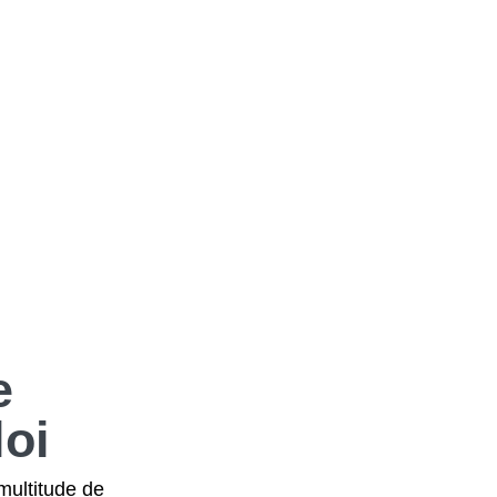
e
oi
multitude de