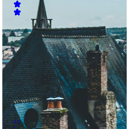
4.5
•