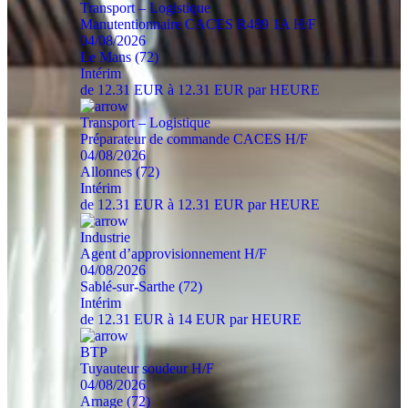
Transport – Logistique
Manutentionnaire CACES R489 1A H/F
04/08/2026
Le Mans (72)
Intérim
de 12.31 EUR à 12.31 EUR par HEURE
Transport – Logistique
Préparateur de commande CACES H/F
04/08/2026
Allonnes (72)
Intérim
de 12.31 EUR à 12.31 EUR par HEURE
Industrie
Agent d’approvisionnement H/F
04/08/2026
Sablé-sur-Sarthe (72)
Intérim
de 12.31 EUR à 14 EUR par HEURE
BTP
Tuyauteur soudeur H/F
04/08/2026
Arnage (72)