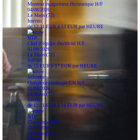
Monteur équipement électronique H/F
04/08/2026
Le Mans (72)
Intérim
de 12.31 EUR à 13 EUR par HEURE
BTP
Chef d’équipe électricité H/F
01/08/2026
Le Mans (72)
Intérim
de 15 EUR à 17 EUR par HEURE
Industrie
Opérateur plasturgie CN H/F
01/08/2026
Le Mans (72)
Intérim
de 12.31 EUR à 14 EUR par HEURE
BTP
Charpentier H/F
31/07/2026
Le Mans (72)
Intérim