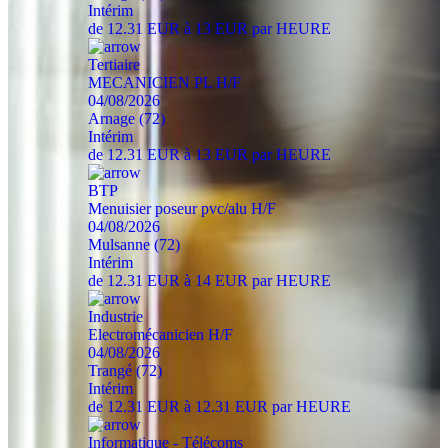
Intérim
de 12.31 EUR à 13 EUR par HEURE
Tertiaire
MECANICIEN PL H/F
04/08/2026
Arnage (72)
Intérim
de 12.31 EUR à 13 EUR par HEURE
BTP
Menuisier poseur pvc/alu H/F
04/08/2026
Mulsanne (72)
Intérim
de 12.31 EUR à 14 EUR par HEURE
Industrie
Electromécanicien H/F
04/08/2026
Trangé (72)
Intérim
de 12.31 EUR à 12.31 EUR par HEURE
Informatique - Télécoms