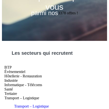
vous
parmi nos
3378
offres !
Les
secteurs
qui recrutent
BTP
Évènementiel
Hôtellerie - Restauration
Industrie
Informatique - Télécoms
Santé
Tertiaire
Transport – Logistique
Transport – Logistique