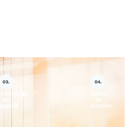
Inscription
Début
en
de
agence
mission