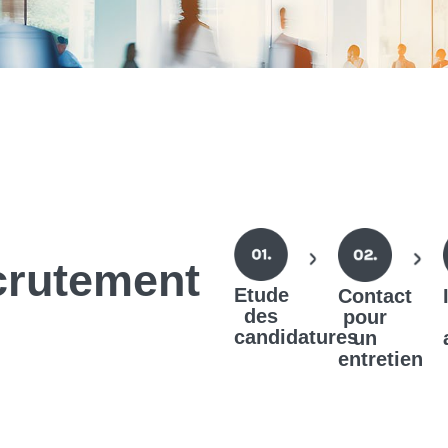
crutement
Etude
Contact
des
pour
candidatures
un
entretien