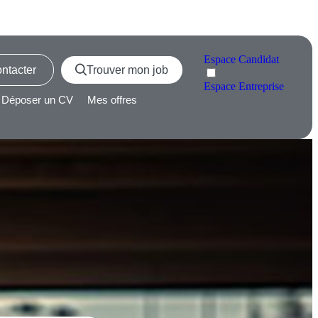
Espace
Candidat
ntacter
Trouver mon job
Espace
Entreprise
Déposer un CV
Mes offres