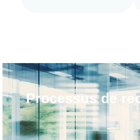
Processus de
re