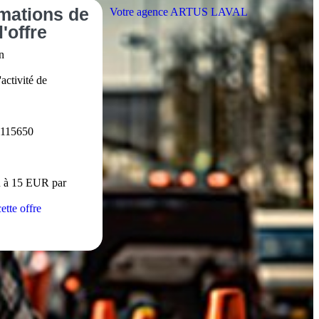
rmations
de
Votre agence ARTUS LAVAL
l'offre
n
activité de
115650
 à 15 EUR par
ette offre