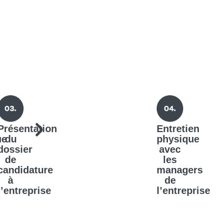
Présentation
Entretien
ue
du
physique
dossier
avec
de
les
candidature
managers
à
de
l’entreprise
l’entreprise