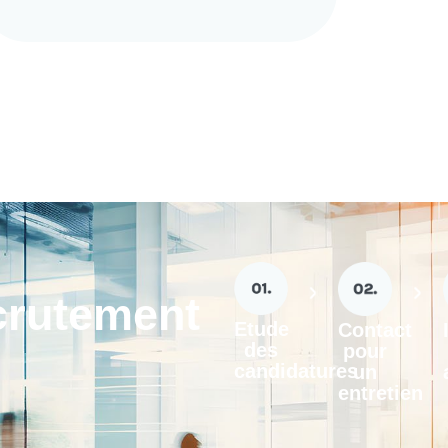
crutement
Etude
Contact
des
pour
candidatures
un
entretien