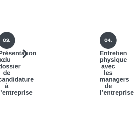
Présentation
Entretien
ue
du
physique
dossier
avec
de
les
candidature
managers
à
de
l’entreprise
l’entreprise