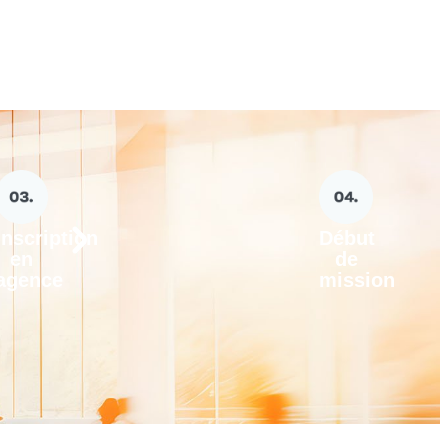
Inscription
Début
en
de
agence
mission