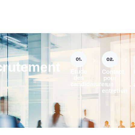
crutement
Etude
Contact
des
pour
candidatures
un
entretien