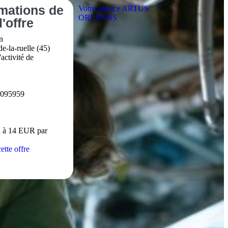
rmations
de
Votre agence ARTUS
ORLEANS
l'offre
n
de-la-ruelle (45)
activité de
6095959
 à 14 EUR par
ette offre