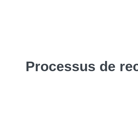
Processus de
re