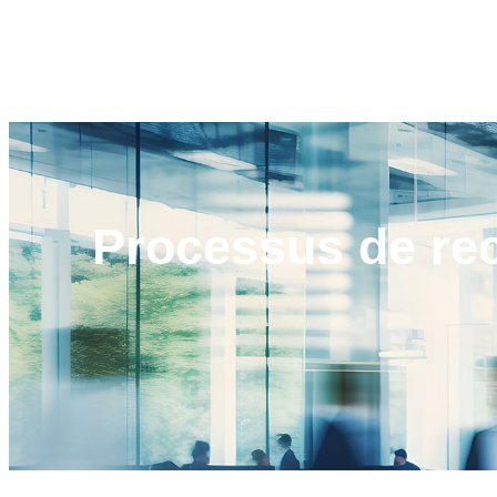
Processus de
re