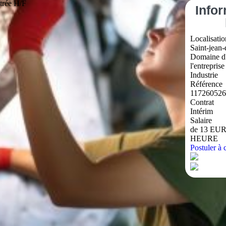
trée H/F
Info
Localisatio
Saint-jean-
Domaine d'
l'entreprise
Industrie
Référence
11726052
Contrat
Intérim
Salaire
de 13 EUR
HEURE
Postuler à c