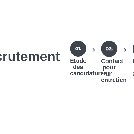
crutement
Etude
Contact
des
pour
candidatures
un
entretien