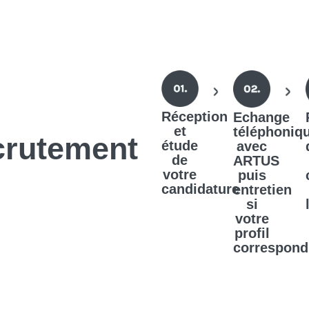
Réception
Echange
et
téléphoniq
crutement
étude
avec
de
ARTUS
votre
puis
candidature
entretien
si
votre
profil
correspond