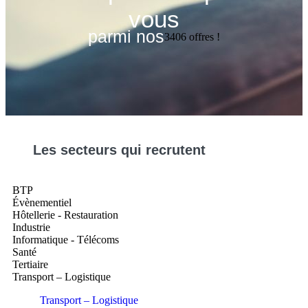
vous
parmi nos
3406
offres !
Les
secteurs
qui recrutent
BTP
Évènementiel
Hôtellerie - Restauration
Industrie
Informatique - Télécoms
Santé
Tertiaire
Transport – Logistique
Transport – Logistique