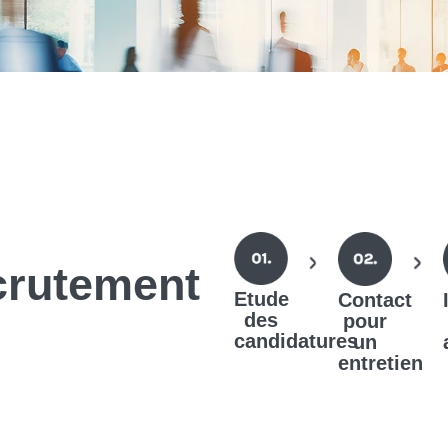
crutement
Etude
Contact
des
pour
candidatures
un
entretien