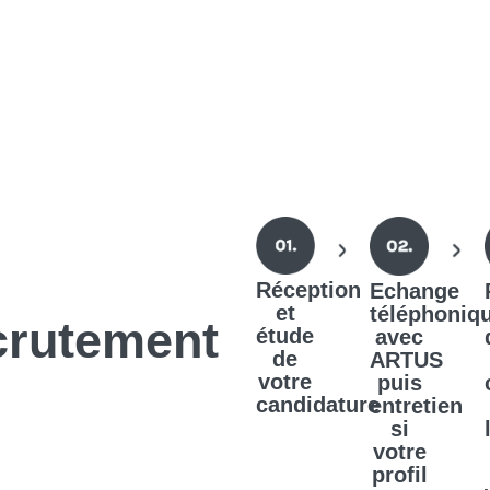
Réception
Echange
et
téléphoniq
crutement
étude
avec
de
ARTUS
votre
puis
candidature
entretien
si
votre
profil