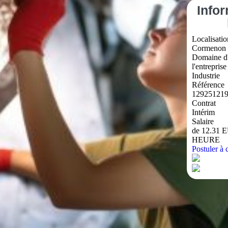
Info
Localisatio
Cormenon 
Domaine d'
l'entreprise
Industrie
Référence
129251219
Contrat
Intérim
Salaire
de 12.31 
HEURE
Postuler à c