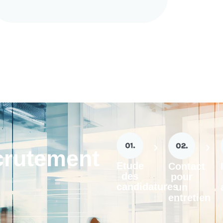
crutement
Etude
Contact
des
pour
candidatures
un
entretien