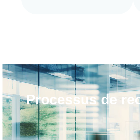
Processus de
re