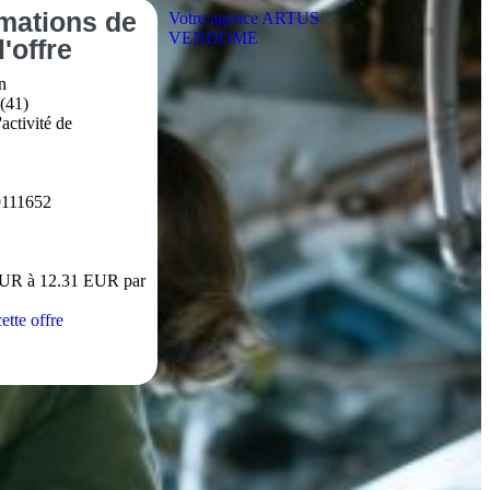
rmations
de
Votre agence ARTUS
VENDOME
l'offre
n
(41)
activité de
111652
EUR à 12.31 EUR par
ette offre