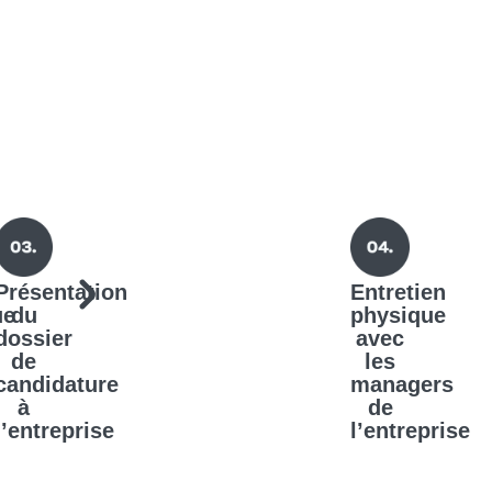
Présentation
Entretien
ue
du
physique
dossier
avec
de
les
candidature
managers
à
de
l’entreprise
l’entreprise