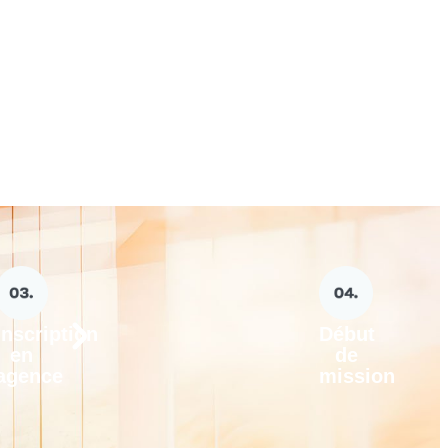
Inscription
Début
en
de
agence
mission