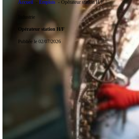
Accueil
Emplois
Opérateur station H/F
Industrie
Opérateur station H/F
Publiée le 02/07/2026