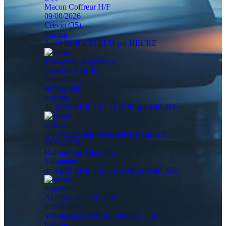
Macon Coffreur H/F
09/08/2026
Crevin (35)
Intérim
de 13 EUR à 15 EUR par HEURE
Transport – Logistique
CARISTE (H/F)
09/08/2026
Brécey (50)
Intérim
de 12.31 EUR à 12.31 EUR par HEURE
Industrie
OUVRIER DE MARAICHAGE H/F
09/08/2026
Huisnes-sur-Mer (50)
Saisonnier
de 12.31 EUR à 12.31 EUR par HEURE
Industrie
AGENT DE TRI H/F
09/08/2026
Villedieu-les-Poêles-Rouffigny (50)
Intérim