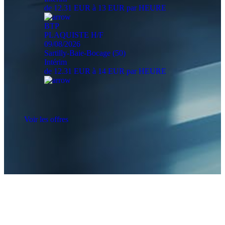
de 12.31 EUR à 13 EUR par HEURE
BTP
PLAQUISTE H/F
09/08/2026
Sartilly-Baie-Bocage (50)
Intérim
de 12.31 EUR à 14 EUR par HEURE
Voir les offres