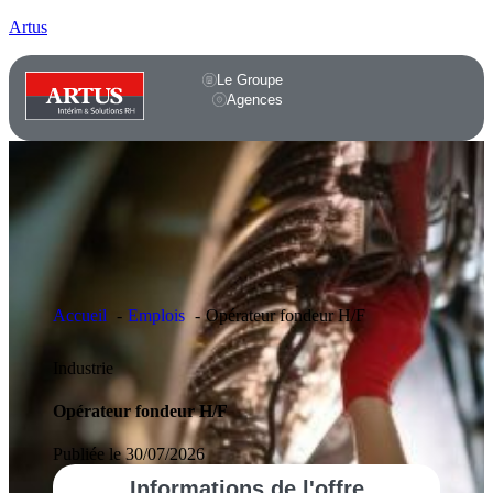
Artus
Le Groupe
Agences
Accueil
Emplois
Opérateur fondeur H/F
Industrie
Opérateur fondeur H/F
Publiée le 30/07/2026
Informations
de l'offre