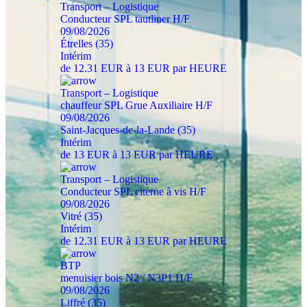
Transport – Logistique
Conducteur SPL tautliner H/F
09/08/2026
Étrelles (35)
Intérim
de 12.31 EUR à 13 EUR par HEURE
Transport – Logistique
chauffeur SPL Grue Auxiliaire H/F
09/08/2026
Saint-Jacques-de-la-Lande (35)
Intérim
de 13 EUR à 13 EUR par HEURE
Transport – Logistique
Conducteur SPL citerne à vis H/F
09/08/2026
Vitré (35)
Intérim
de 12.31 EUR à 13 EUR par HEURE
BTP
menuisier bois N2 / N3P1 H/F
09/08/2026
Liffré (35)