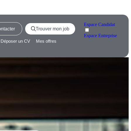
Espace
Candidat
ntacter
Trouver mon job
Espace
Entreprise
Déposer un CV
Mes offres