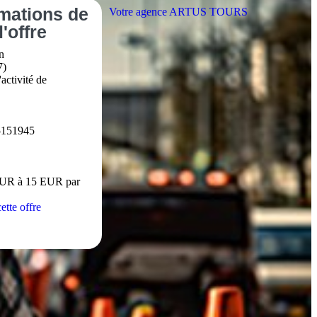
rmations
de
Votre agence ARTUS TOURS
l'offre
n
7)
activité de
5151945
EUR à 15 EUR par
ette offre