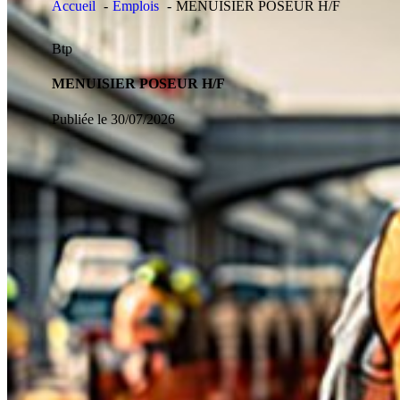
Accueil
Emplois
MENUISIER POSEUR H/F
Btp
MENUISIER POSEUR H/F
Publiée le 30/07/2026