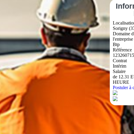
Info
Localisatio
Sorigny (3
Domaine d'
l'entreprise
Btp
Référence
12326071
Contrat
Intérim
Salaire
de 12.31 
HEURE
Postuler à c