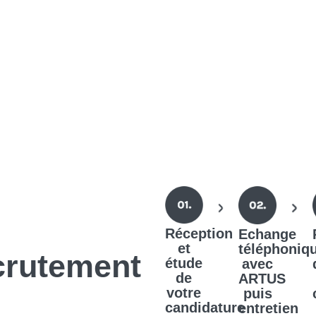
Réception
Echange
et
téléphoniq
crutement
étude
avec
de
ARTUS
votre
puis
candidature
entretien