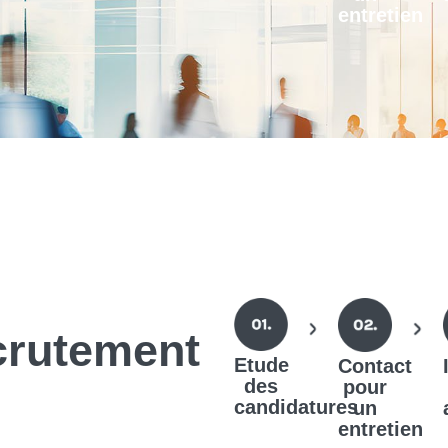
entretien
crutement
Etude
Contact
des
pour
candidatures
un
entretien