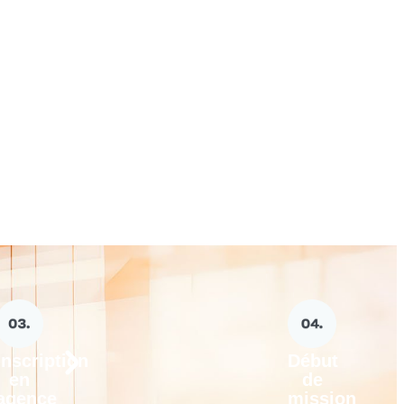
Inscription
Début
en
de
agence
mission