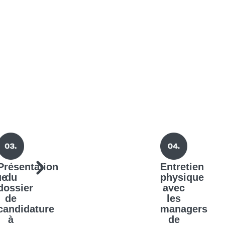
Présentation
Entretien
ue
du
physique
dossier
avec
de
les
candidature
managers
à
de