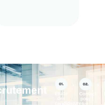
crutement
Etude
Contact
des
pour
candidatures
un