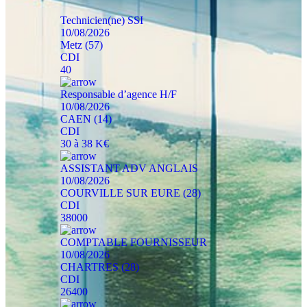
Technicien(ne) SSI
10/08/2026
Metz (57)
CDI
40
Responsable d’agence H/F
10/08/2026
CAEN (14)
CDI
30 à 38 K€
ASSISTANT ADV ANGLAIS
10/08/2026
COURVILLE SUR EURE (28)
CDI
38000
COMPTABLE FOURNISSEUR
10/08/2026
CHARTRES (28)
CDI
26400