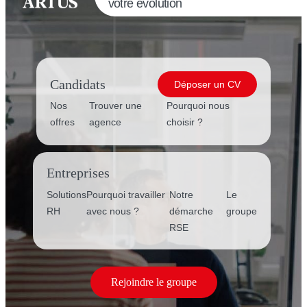
votre évolution
Candidats
Déposer un CV
Nos
Trouver une
Pourquoi nous
offres
agence
choisir ?
Entreprises
Solutions
Pourquoi travailler
Notre
Le
RH
avec nous ?
démarche
groupe
RSE
Rejoindre le groupe