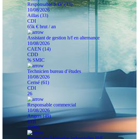
Responsable SAV (33)
10/08/2026
Aillas (33)
CDI
65k € brut / an
Assistant de gestion h/f en alternance
10/08/2026
CAEN (14)
CDD
% SMIC
Technicien bureau d’études
10/08/2026
Cerisé (61)
CDI
26
Responsable commercial
10/08/2026
Angers (49)
CDI
45000
Technicien Méthodes Industrielles H/F