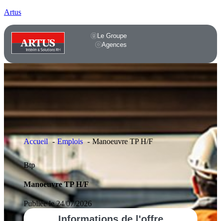
Artus
Le Groupe
Agences
Accueil
Emplois
Manoeuvre TP H/F
Btp
Manoeuvre TP H/F
Publiée le 24/07/2026
Informations
de l'offre