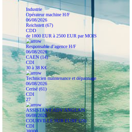
Industrie
Opérateur machine H/F
06/08/2026
Reichstett (67)
CDD
de 1800 EUR à 2500 EUR par MOIS
Responsable d’agence H/F
06/08/2026
CAEN (14)
CDI
30 à 38 K€
Technicien maintenance et dépannage
06/08/2026
Cerisé (61)
CDI
27
ASSISTANT ADV ANGLAIS
06/08/2026
COURVILLE SUR EURE (28)
CDI
38000