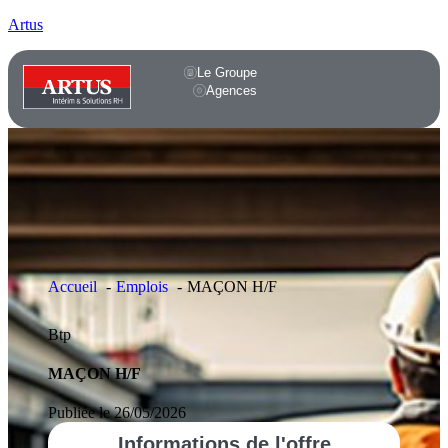
Artus
Le Groupe
Agences
Accueil
Emplois
MAÇON H/F
Btp
MAÇON H/F
Publiée le 26/05/2026
Informations
de l'offre