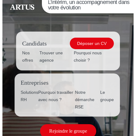
L’intérim, un accompagnement dans
votre évolution
Candidats
Déposer un CV
Nos
Trouver une
Pourquoi nous
offres
agence
choisir ?
Entreprises
Solutions
Pourquoi travailler
Notre
Le
RH
avec nous ?
démarche
groupe
RSE
Rejoindre le groupe