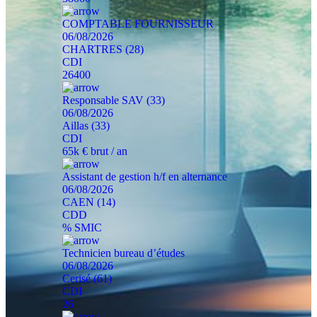
COMPTABLE FOURNISSEUR
06/08/2026
CHARTRES (28)
CDI
26400
Responsable SAV (33)
06/08/2026
Aillas (33)
CDI
65k € brut / an
Assistant de gestion h/f en alternance
06/08/2026
CAEN (14)
CDD
% SMIC
Technicien bureau d’études
06/08/2026
Cerisé (61)
CDI
26