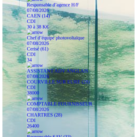
Responsable d’agence H/F
07/08/2026
CAEN (14)
CDI
30 à 38 K€
Chef d’équipe photovoltaïque
07/08/2026
Cerisé (61)
CDI
34
ASSISTANT ADV ANGLAIS
07/08/2026
COURVILLE SUR EURE (28)
CDI
38000
COMPTABLE FOURNISSEUR
07/08/2026
CHARTRES (28)
CDI
26400
Responsable SAV (33)