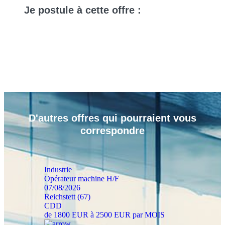
Je
postule
à cette offre :
D'autres
offres
qui pourraient vous
correspondre
Industrie
Opérateur machine H/F
07/08/2026
Reichstett (67)
CDD
de 1800 EUR à 2500 EUR par MOIS