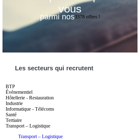
vous
parmi nos
3378
offres !
Les
secteurs
qui recrutent
BTP
Évènementiel
Hôtellerie - Restauration
Industrie
Informatique - Télécoms
Santé
Tertiaire
Transport – Logistique
Transport – Logistique