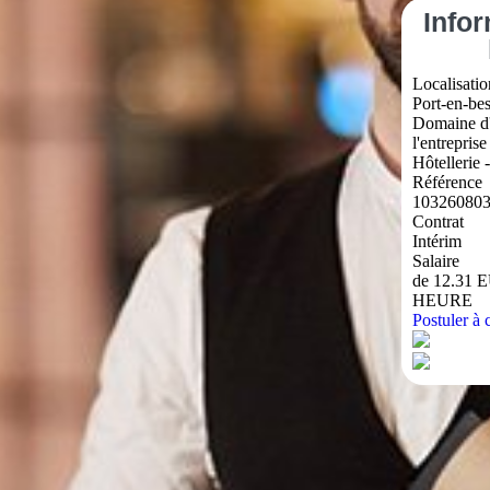
Info
Localisatio
Port-en-be
Domaine d'
l'entreprise
Hôtellerie 
Référence
10326080
Contrat
Intérim
Salaire
de 12.31 
HEURE
Postuler à c