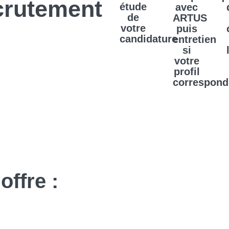
crutement
étude
avec
de
ARTUS
votre
puis
candidature
entretien
si
votre
profil
correspond
offre :