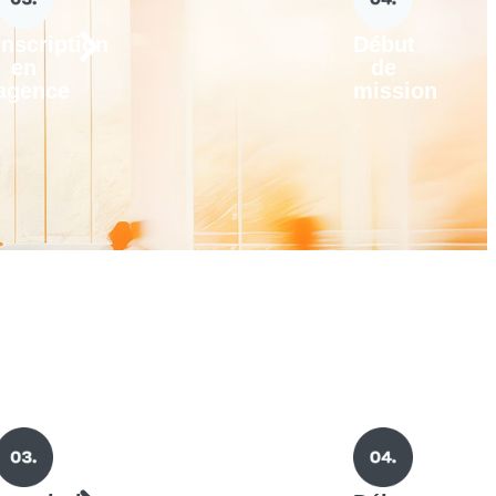
Inscription
Début
en
de
agence
mission