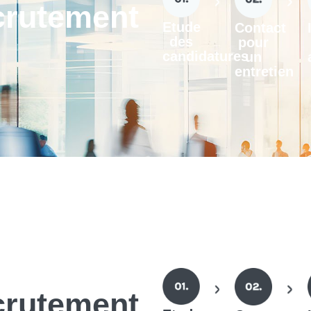
crutement
Etude
Contact
des
pour
candidatures
un
entretien
crutement