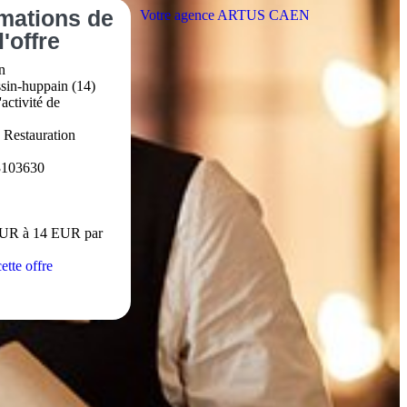
rmations
de
Votre agence ARTUS CAEN
l'offre
n
ssin-huppain (14)
activité de
- Restauration
3103630
EUR à 14 EUR par
ette offre