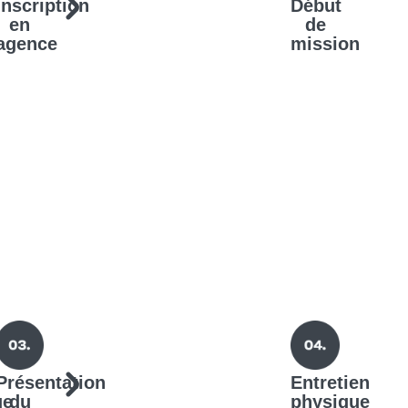
Inscription
Début
en
de
agence
mission
Présentation
Entretien
ue
du
physique