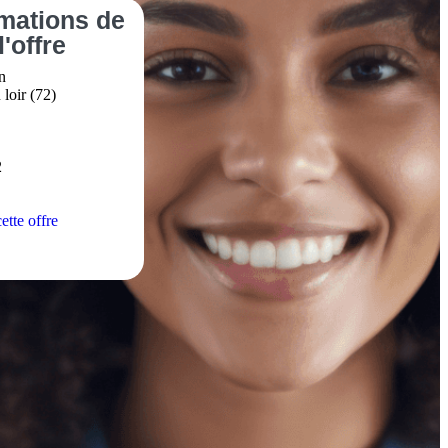
rmations
de
l'offre
n
loir (72)
2
ette offre