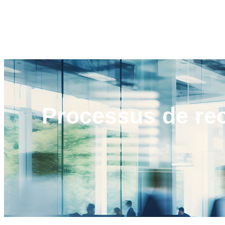
Processus de
re