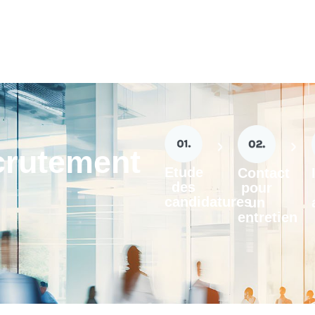
crutement
Etude
Contact
des
pour
candidatures
un
entretien