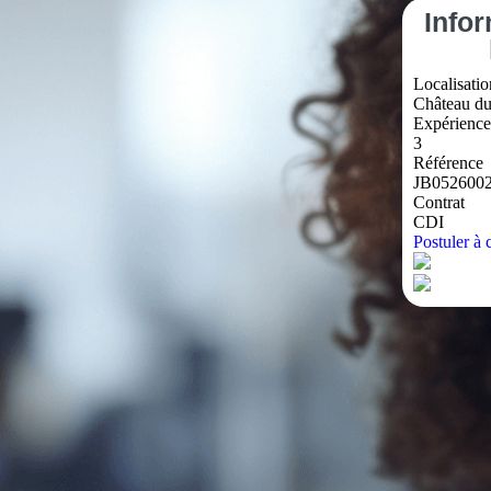
Info
Localisatio
Château du 
Expérience
3
Référence
JB052600
Contrat
CDI
Postuler à c