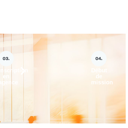
Inscription
Début
en
de
agence
mission