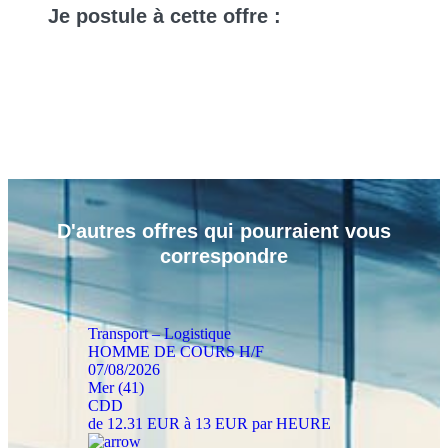
Je
postule
à cette offre :
D'autres
offres
qui pourraient vous
correspondre
Transport – Logistique
HOMME DE COURS H/F
07/08/2026
Mer (41)
CDD
de 12.31 EUR à 13 EUR par HEURE