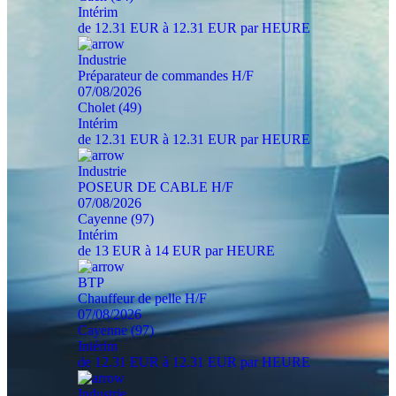
Intérim
de 12.31 EUR à 12.31 EUR par HEURE
Industrie
Préparateur de commandes H/F
07/08/2026
Cholet (49)
Intérim
de 12.31 EUR à 12.31 EUR par HEURE
Industrie
POSEUR DE CABLE H/F
07/08/2026
Cayenne (97)
Intérim
de 13 EUR à 14 EUR par HEURE
BTP
Chauffeur de pelle H/F
07/08/2026
Cayenne (97)
Intérim
de 12.31 EUR à 12.31 EUR par HEURE
Industrie