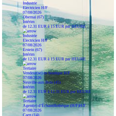
Industrie
Electricien H/F
07/08/2026
Obernai (67)
Intérim
de 12.31 EUR à 15 EUR par HEURE
Industrie
Electricien H/F
07/08/2026
Erstein (67)
Intérim
de 12.31 EUR à 15 EUR par HEURE
Tertiaire
Vendeur(se) en boutique H/F
07/08/2026
Neuville-aux-Bois (45)
Intérim
de 12.31 EUR à 12.31 EUR par HEURE
Tertiaire
Agent(e) d’Échantillothèque (H/F)H/F
07/08/2026
Caen (14)