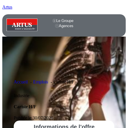
Artus
Le Groupe
Agences
Accueil
Emplois
Cariste H/F
Industrie
Cariste H/F
Publiée le 30/07/2026
Informations
de l'offre