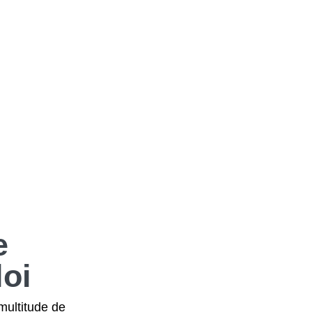
e
oi
multitude de