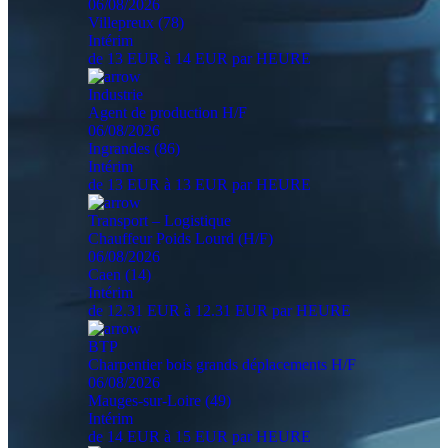
06/08/2026
Villepreux (78)
Intérim
de 13 EUR à 14 EUR par HEURE
Industrie
Agent de production H/F
06/08/2026
Ingrandes (86)
Intérim
de 13 EUR à 13 EUR par HEURE
Transport – Logistique
Chauffeur Poids Lourd (H/F)
06/08/2026
Caen (14)
Intérim
de 12.31 EUR à 12.31 EUR par HEURE
BTP
Charpentier bois grands déplacements H/F
06/08/2026
Mauges-sur-Loire (49)
Intérim
de 14 EUR à 15 EUR par HEURE