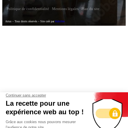
Politique de confidentialité
Mentions légales
Plan du site
Artus – Tous droits réservés – Site créé par
Kelcible