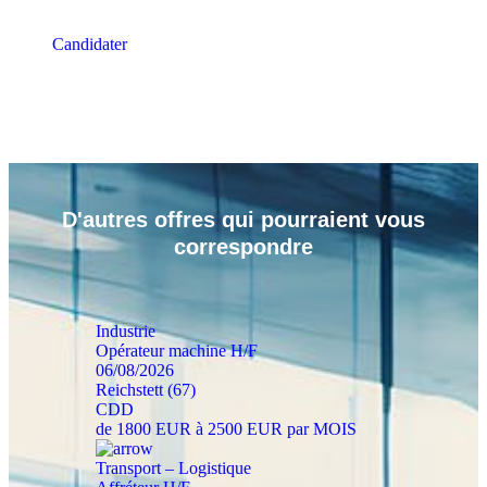
Candidater
D'autres
offres
qui pourraient vous
correspondre
Industrie
Opérateur machine H/F
06/08/2026
Reichstett (67)
CDD
de 1800 EUR à 2500 EUR par MOIS
Transport – Logistique