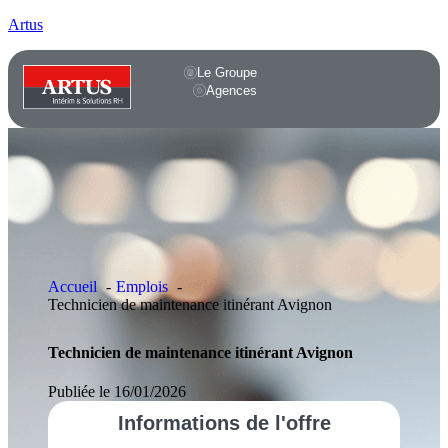
Artus
Le Groupe
Agences
Accueil
Emplois
Technicien de maintenance itinérant Avignon
Technicien de maintenance itinérant Avignon
Publiée le 16/01/2026
Informations
de l'offre