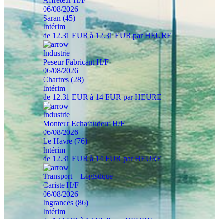
Affréteur H/F
06/08/2026
Saran (45)
Intérim
de 12.31 EUR à 12.31 EUR par HEURE
Industrie
Peseur Fabricant H/F
06/08/2026
Chartres (28)
Intérim
de 12.31 EUR à 14 EUR par HEURE
Industrie
Monteur Echafaudeur H/F
06/08/2026
Le Havre (76)
Intérim
de 12.31 EUR à 14 EUR par HEURE
Transport – Logistique
Cariste H/F
06/08/2026
Ingrandes (86)
Intérim