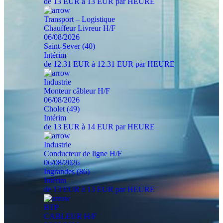
de 13 EUR à 13 EUR par HEURE
Transport – Logistique
Chauffeur Livreur H/F
06/08/2026
Saint-Sever (40)
Intérim
de 12.31 EUR à 12.31 EUR par HEURE
Industrie
Monteur câbleur H/F
06/08/2026
Cholet (49)
Intérim
de 13 EUR à 14 EUR par HEURE
Industrie
Conducteur de ligne H/F
06/08/2026
Ingrandes (86)
Intérim
de 13 EUR à 13 EUR par HEURE
BTP
CABLEUR H/F