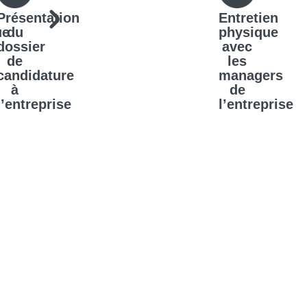
Présentation
Entretien
ue
du
physique
dossier
avec
de
les
candidature
managers
à
de
l’entreprise
l’entreprise