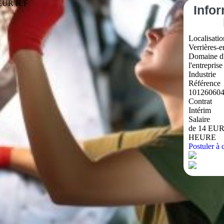
EUR H/F
Info
Localisatio
Verrières-e
Domaine d'
l'entreprise
Industrie
Référence
10126060
Contrat
Intérim
Salaire
de 14 EUR
HEURE
Postuler à c