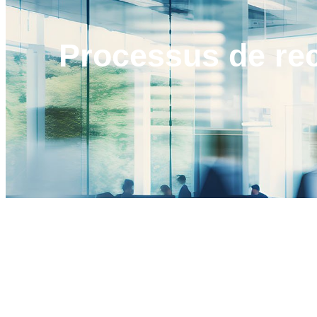
Processus de
re