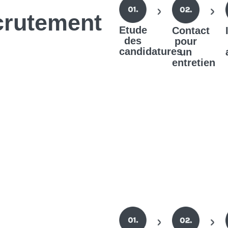
crutement
Etude
Contact
des
pour
candidatures
un
entretien