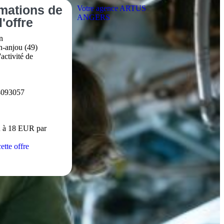
rmations
de
Votre agence ARTUS
ANGERS
l'offre
n
n-anjou (49)
activité de
4093057
 à 18 EUR par
ette offre