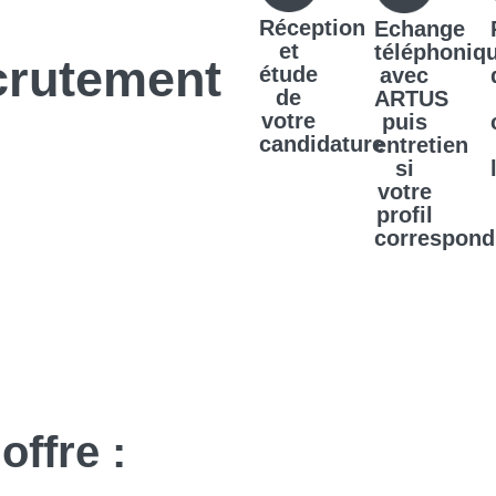
Réception
Echange
et
téléphoniq
crutement
étude
avec
de
ARTUS
votre
puis
candidature
entretien
si
votre
profil
correspond
offre :