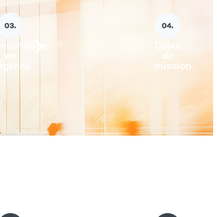
Inscription
Début
en
de
agence
mission