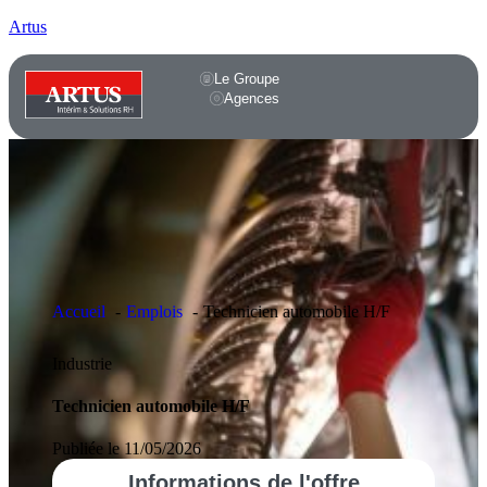
Artus
Le Groupe
Agences
Accueil
Emplois
Technicien automobile H/F
Industrie
Technicien automobile H/F
Publiée le 11/05/2026
Informations
de l'offre