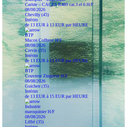
Cariste – CACES R489 cat.3 et 6 H/F
08/08/2026
Chevilly (45)
Intérim
de 13 EUR à 13 EUR par HEURE
BTP
Macon Coffreur H/F
08/08/2026
Crevin (35)
Intérim
de 13 EUR à 15 EUR par HEURE
BTP
Couvreur Zingueur H/F
08/08/2026
Guichen (35)
Intérim
de 13 EUR à 15 EUR par HEURE
Industrie
maroquinier H/F
08/08/2026
Liffré (35)
Intérim