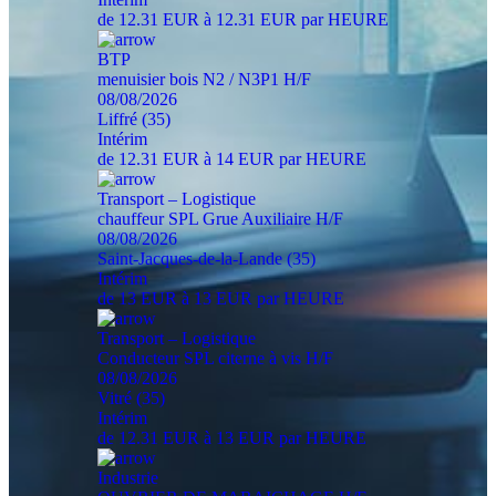
de 12.31 EUR à 12.31 EUR par HEURE
BTP
menuisier bois N2 / N3P1 H/F
08/08/2026
Liffré (35)
Intérim
de 12.31 EUR à 14 EUR par HEURE
Transport – Logistique
chauffeur SPL Grue Auxiliaire H/F
08/08/2026
Saint-Jacques-de-la-Lande (35)
Intérim
de 13 EUR à 13 EUR par HEURE
Transport – Logistique
Conducteur SPL citerne à vis H/F
08/08/2026
Vitré (35)
Intérim
de 12.31 EUR à 13 EUR par HEURE
Industrie