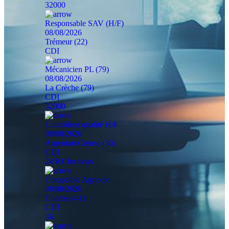
32000
Responsable SAV (H/F)
08/08/2026
Trémeur (22)
CDI
Mécanicien PL (79)
08/08/2026
La Crèche (79)
CDI
32000
Contrôleur qualité H/F
08/08/2026
Argenton/Creuse (36)
CDI
24 K€ bruts/an
Comptable Agricole
08/08/2026
Contres (41)
CDI
36