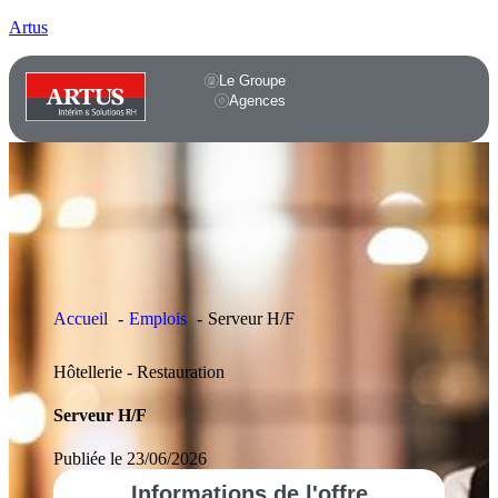
Artus
Le Groupe
Agences
Accueil
Emplois
Serveur H/F
Hôtellerie - Restauration
Serveur H/F
Publiée le 23/06/2026
Informations
de l'offre