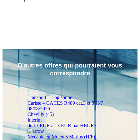
D'autres
offres
qui pourraient vous
correspondre
Transport – Logistique
Cariste – CACES R489 cat.3 et 6 H/F
08/08/2026
Chevilly (45)
Intérim
de 13 EUR à 13 EUR par HEURE
Mécanicien Moteurs Marins (H/F)