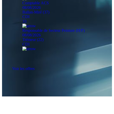
Comptable ACS
08/08/2026
Ballan-Miré (37)
CDI
33
Responsable de Secteur Peinture (H/F)
08/08/2026
Trémeur (22)
CDI
Voir les offres