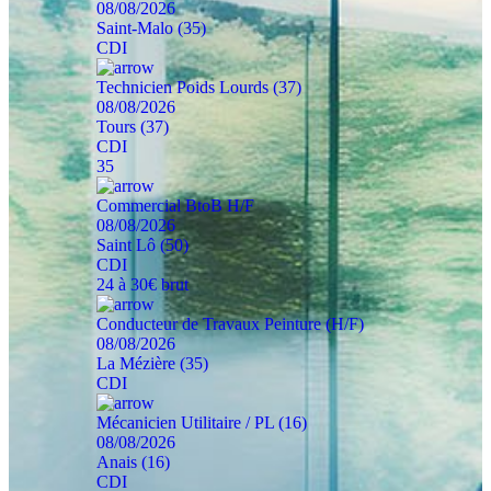
08/08/2026
Saint-Malo (35)
CDI
Technicien Poids Lourds (37)
08/08/2026
Tours (37)
CDI
35
Commercial BtoB H/F
08/08/2026
Saint Lô (50)
CDI
24 à 30€ brut
Conducteur de Travaux Peinture (H/F)
08/08/2026
La Mézière (35)
CDI
Mécanicien Utilitaire / PL (16)
08/08/2026
Anais (16)
CDI