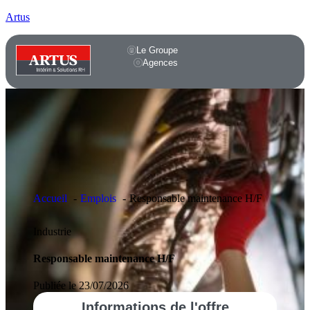
Artus
Le Groupe
Agences
Accueil
Emplois
Responsable maintenance H/F
Industrie
Responsable maintenance H/F
Publiée le 23/07/2026
Informations
de l'offre