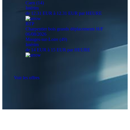
Caen (14)
Intérim
de 12.31 EUR à 12.31 EUR par HEURE
BTP
Charpentier bois grands déplacements H/F
06/08/2026
Mauges-sur-Loire (49)
Intérim
de 14 EUR à 15 EUR par HEURE
Voir les offres