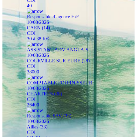
CDI
40
Responsable d’agence H/F
10/08/2026
CAEN (14)
CDI
30 à 38 K€
ASSISTANT ADV ANGLAIS
10/08/2026
COURVILLE SUR EURE (28)
CDI
38000
COMPTABLE FOURNISSEUR
10/08/2026
CHARTRES (28)
CDI
26400
Responsable SAV (33)
10/08/2026
Aillas (33)
CDI