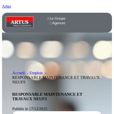
Artus
Le Groupe
Agences
Accueil
Emplois
RESPONSABLE MAINTENANCE ET TRAVAUX
NEUFS
RESPONSABLE MAINTENANCE ET
TRAVAUX NEUFS
Publiée le 17/12/2025