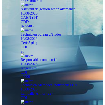
65k € brut / an
Assistant de gestion h/f en alternance
10/08/2026
CAEN (14)
CDD
% SMIC
Technicien bureau d’études
10/08/2026
Cerisé (61)
CDI
26
Responsable commercial
10/08/2026
Angers (49)
CDI
45000
Technicien Méthodes Industrielles H/F
10/08/2026
Lamballe-Armor (22)
CDI