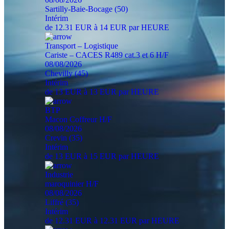
Sartilly-Baie-Bocage (50)
Intérim
de 12.31 EUR à 14 EUR par HEURE
Transport – Logistique
Cariste – CACES R489 cat.3 et 6 H/F
08/08/2026
Chevilly (45)
Intérim
de 13 EUR à 13 EUR par HEURE
BTP
Macon Coffreur H/F
08/08/2026
Crevin (35)
Intérim
de 13 EUR à 15 EUR par HEURE
Industrie
maroquinier H/F
08/08/2026
Liffré (35)
Intérim
de 12.31 EUR à 12.31 EUR par HEURE