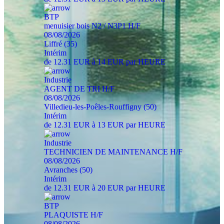
BTP
menuisier bois N2 / N3P1 H/F
08/08/2026
Liffré (35)
Intérim
de 12.31 EUR à 14 EUR par HEURE
Industrie
AGENT DE TRI H/F
08/08/2026
Villedieu-les-Poêles-Rouffigny (50)
Intérim
de 12.31 EUR à 13 EUR par HEURE
Industrie
TECHNICIEN DE MAINTENANCE H/F
08/08/2026
Avranches (50)
Intérim
de 12.31 EUR à 20 EUR par HEURE
BTP
PLAQUISTE H/F
08/08/2026