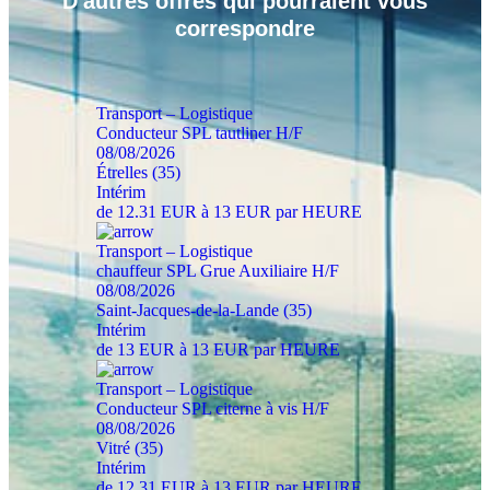
D'autres
offres
qui pourraient vous
correspondre
Transport – Logistique
Conducteur SPL tautliner H/F
08/08/2026
Étrelles (35)
Intérim
de 12.31 EUR à 13 EUR par HEURE
Transport – Logistique
chauffeur SPL Grue Auxiliaire H/F
08/08/2026
Saint-Jacques-de-la-Lande (35)
Intérim
de 13 EUR à 13 EUR par HEURE
Transport – Logistique
Conducteur SPL citerne à vis H/F
08/08/2026
Vitré (35)
Intérim
de 12.31 EUR à 13 EUR par HEURE