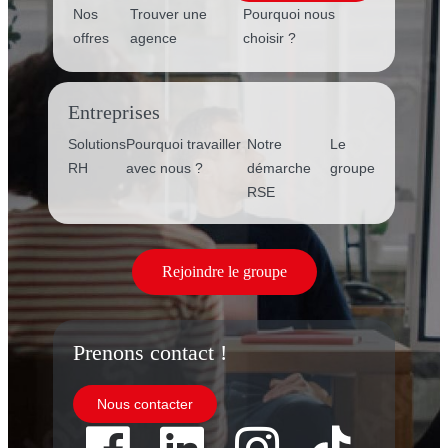
Nos
Trouver une
Pourquoi nous
offres
agence
choisir ?
Entreprises
Solutions
Pourquoi travailler
Notre
Le
RH
avec nous ?
démarche
groupe
RSE
Rejoindre le groupe
Prenons contact !
Nous contacter