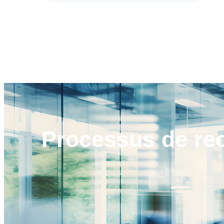
Processus de
re