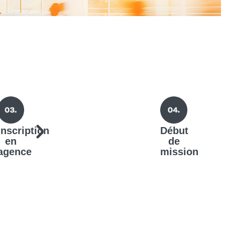
Inscription
Début
en
de
agence
mission