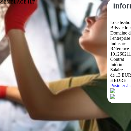
SSEMBLAGE H/F
Info
Localisatio
Brissac loi
Domaine d'
l'entreprise
Industrie
Référence
101260211
Contrat
Intérim
Salaire
de 13 EUR
HEURE
Postuler à c