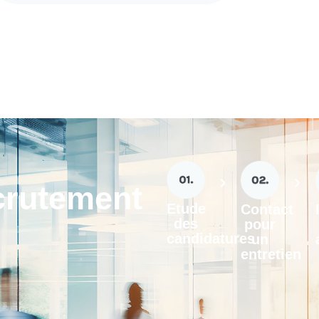
crutement
Etude
Contact
des
pour
candidatures
un
entretien