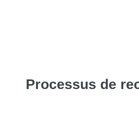
Processus de
re