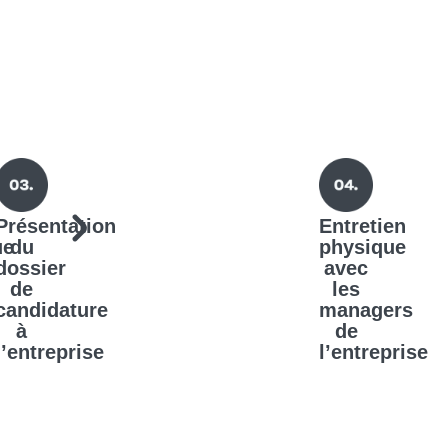
Présentation
Entretien
ue
du
physique
dossier
avec
de
les
candidature
managers
à
de
l’entreprise
l’entreprise