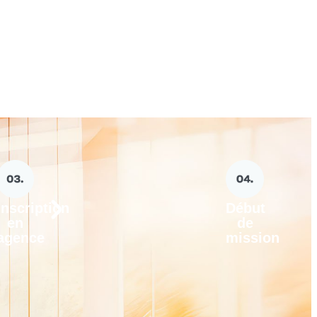
Inscription
Début
en
de
agence
mission