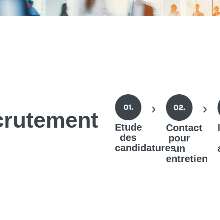
crutement
Etude
Contact
des
pour
candidatures
un
entretien