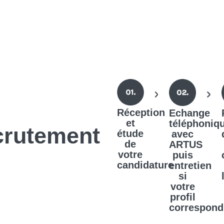
Réception
Echange
et
téléphoniq
crutement
étude
avec
de
ARTUS
votre
puis
candidature
entretien
si
votre
profil
correspond