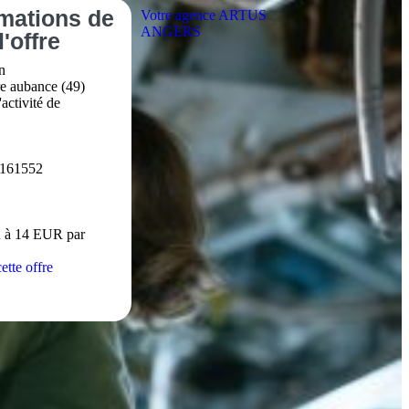
rmations
de
Votre agence ARTUS
ANGERS
l'offre
n
re aubance (49)
activité de
161552
 à 14 EUR par
ette offre