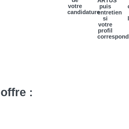
de
ARTUS
votre
puis
candidature
entretien
si
votre
profil
correspond
offre :