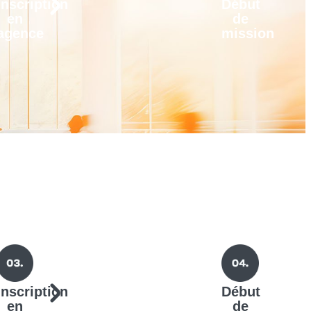
Inscription
Début
en
de
agence
mission
Inscription
Début
en
de