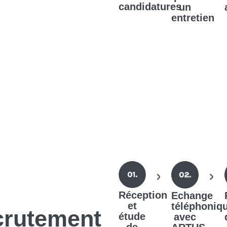
candidatures
un
entretien
Réception
Echange
et
téléphoniq
crutement
étude
avec