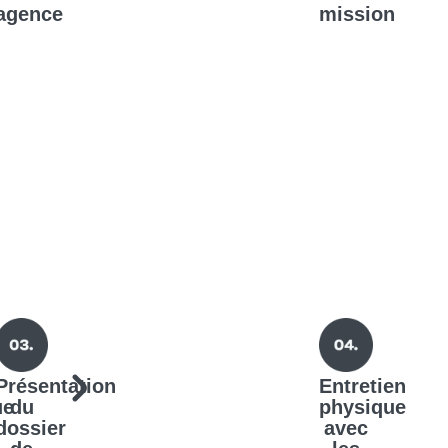
agence
mission
Présentation
Entretien
ue
du
physique
dossier
avec