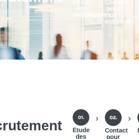
Etude
Contact
des
pour
candidatures
un
entretien
crutement
Etude
Contact
des
pour