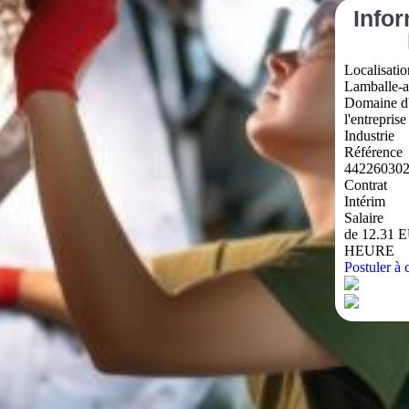
Info
Localisatio
Lamballe-a
Domaine d'
l'entreprise
Industrie
Référence
44226030
Contrat
Intérim
Salaire
de 12.31 
HEURE
Postuler à c