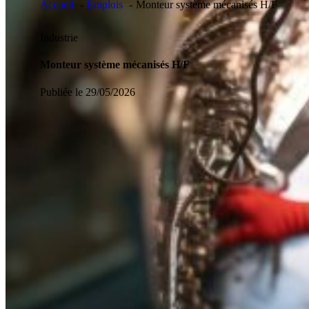
Accueil
Emplois
Monteur système mécanisés H/F
Industrie
Monteur système mécanisés H/F
Publiée le 29/05/2026