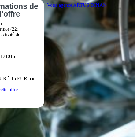
rmations
de
Votre agence ARTUS DINAN
l'offre
n
rmor (22)
activité de
2171016
EUR à 15 EUR par
ette offre