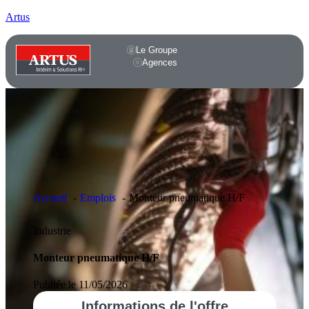
Artus
Le Groupe
Agences
Accueil
Emplois
Monteur pneumatique H/F
Industrie
Monteur pneumatique H/F
Publiée le 11/05/2026
Informations
de l'offre