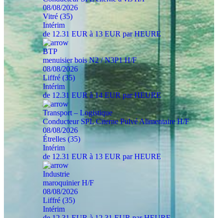
08/08/2026
Vitré (35)
Intérim
de 12.31 EUR à 13 EUR par HEURE
BTP
menuisier bois N2 / N3P1 H/F
08/08/2026
Liffré (35)
Intérim
de 12.31 EUR à 14 EUR par HEURE
Transport – Logistique
Conducteur SPL Citerne Pulvé Alimentaire H/F
08/08/2026
Étrelles (35)
Intérim
de 12.31 EUR à 13 EUR par HEURE
Industrie
maroquinier H/F
08/08/2026
Liffré (35)
Intérim
de 12.31 EUR à 12.31 EUR par HEURE