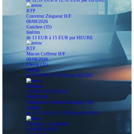
BTP
Couvreur Zingueur H/F
08/08/2026
Guichen (35)
Intérim
de 13 EUR à 15 EUR par HEURE
BTP
Macon Coffreur H/F
08/08/2026
Crevin (35)
Intérim
de 13 EUR à 15 EUR par HEURE
Industrie
AGENT DE TRI H/F
08/08/2026
Villedieu-les-Poêles-Rouffigny (50)
Intérim
de 12.31 EUR à 13 EUR par HEURE
Transport – Logistique
CARISTE (H/F)