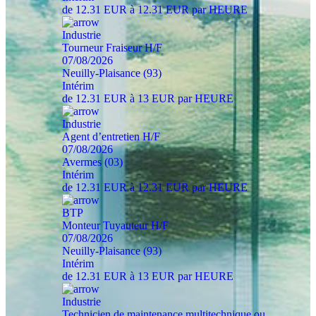
de 12.31 EUR à 12.31 EUR par HEURE
Industrie
Tourneur Fraiseur H/F
07/08/2026
Neuilly-Plaisance (93)
Intérim
de 12.31 EUR à 13 EUR par HEURE
Industrie
Agent d’entretien H/F
07/08/2026
Avermes (03)
Intérim
de 12.31 EUR à 12.31 EUR par HEURE
BTP
Monteur Tuyauteur H/F
07/08/2026
Neuilly-Plaisance (93)
Intérim
de 12.31 EUR à 13 EUR par HEURE
Industrie
Technicien de maintenance multitechnique ou