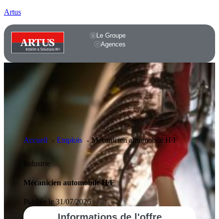
Artus
Le Groupe
Agences
Accueil
Emplois
Mécanicien automobile H/F
Industrie
Mécanicien automobile H/F
Publiée le 31/07/2026
Informations
de l'offre