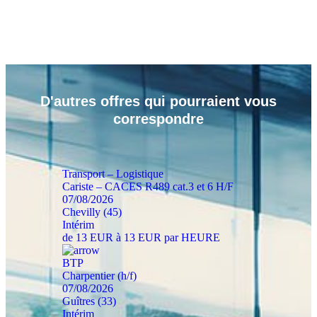
D'autres
offres
qui pourraient vous
correspondre
Transport – Logistique
Cariste – CACES R489 cat.3 et 6 H/F
07/08/2026
Chevilly (45)
Intérim
de 13 EUR à 13 EUR par HEURE
BTP
Charpentier (h/f)
07/08/2026
Guîtres (33)
Intérim