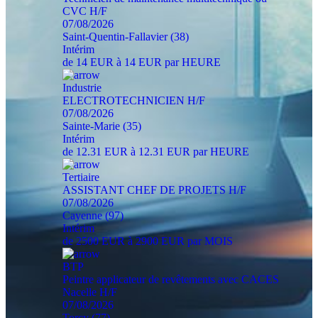
CVC H/F
07/08/2026
Saint-Quentin-Fallavier (38)
Intérim
de 14 EUR à 14 EUR par HEURE
Industrie
ELECTROTECHNICIEN H/F
07/08/2026
Sainte-Marie (35)
Intérim
de 12.31 EUR à 12.31 EUR par HEURE
Tertiaire
ASSISTANT CHEF DE PROJETS H/F
07/08/2026
Cayenne (97)
Intérim
de 2500 EUR à 2900 EUR par MOIS
BTP
Peintre applicateur de revêtements avec CACES
Nacelle H/F
07/08/2026
Torcy (77)