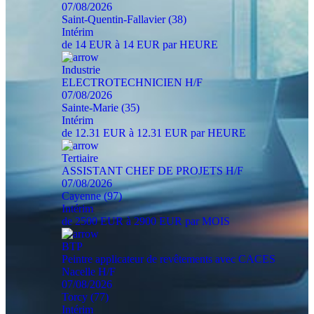
07/08/2026
Saint-Quentin-Fallavier (38)
Intérim
de 14 EUR à 14 EUR par HEURE
Industrie
ELECTROTECHNICIEN H/F
07/08/2026
Sainte-Marie (35)
Intérim
de 12.31 EUR à 12.31 EUR par HEURE
Tertiaire
ASSISTANT CHEF DE PROJETS H/F
07/08/2026
Cayenne (97)
Intérim
de 2500 EUR à 2900 EUR par MOIS
BTP
Peintre applicateur de revêtements avec CACES
Nacelle H/F
07/08/2026
Torcy (77)
Intérim