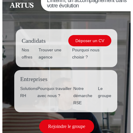
L’intérim, un accompagnement dans
votre évolution
Candidats
Déposer un CV
Nos
Trouver une
Pourquoi nous
offres
agence
choisir ?
Entreprises
Solutions
Pourquoi travailler
Notre
Le
RH
avec nous ?
démarche
groupe
RSE
Rejoindre le groupe