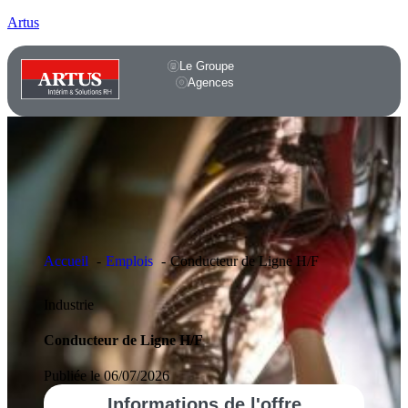
Artus
Le Groupe
Agences
Accueil
Emplois
Conducteur de Ligne H/F
Industrie
Conducteur de Ligne H/F
Publiée le 06/07/2026
Informations
de l'offre