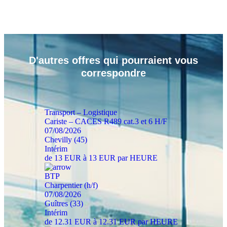
D'autres
offres
qui pourraient vous
correspondre
Transport – Logistique
Cariste – CACES R489 cat.3 et 6 H/F
07/08/2026
Chevilly (45)
Intérim
de 13 EUR à 13 EUR par HEURE
BTP
Charpentier (h/f)
07/08/2026
Guîtres (33)
Intérim
de 12.31 EUR à 12.31 EUR par HEURE