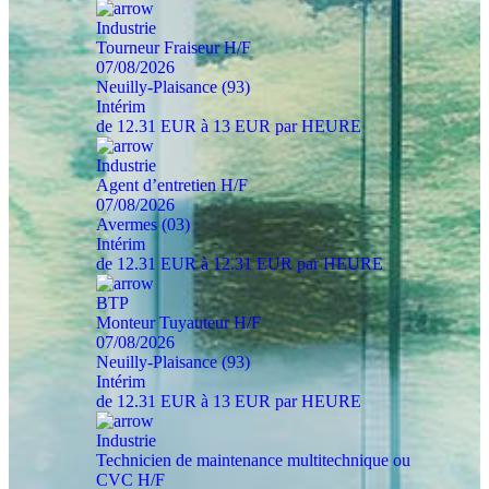
Industrie
Tourneur Fraiseur H/F
07/08/2026
Neuilly-Plaisance (93)
Intérim
de 12.31 EUR à 13 EUR par HEURE
Industrie
Agent d’entretien H/F
07/08/2026
Avermes (03)
Intérim
de 12.31 EUR à 12.31 EUR par HEURE
BTP
Monteur Tuyauteur H/F
07/08/2026
Neuilly-Plaisance (93)
Intérim
de 12.31 EUR à 13 EUR par HEURE
Industrie
Technicien de maintenance multitechnique ou
CVC H/F