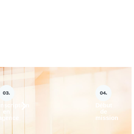
Inscription
Début
en
de
agence
mission