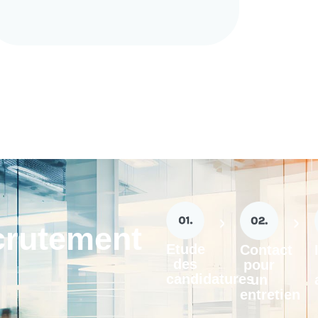
crutement
Etude
Contact
des
pour
candidatures
un
entretien