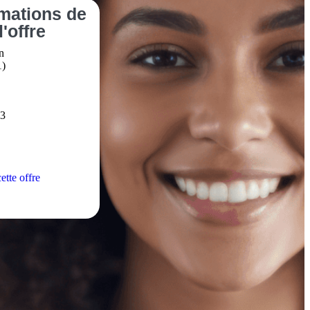
rmations
de
l'offre
n
1)
3
ette offre