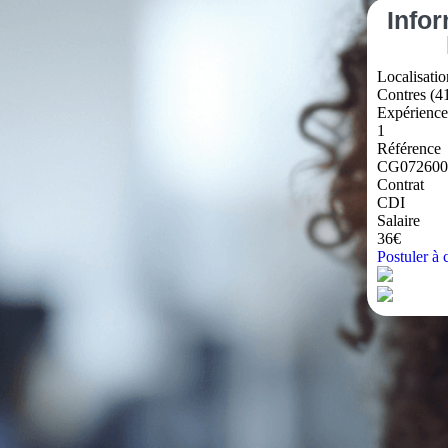
Info
Localisatio
Contres (4
Expérience
1
Référence
CG072600
Contrat
CDI
Salaire
36€
Postuler à c