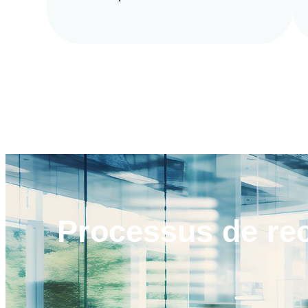
Processus de
re