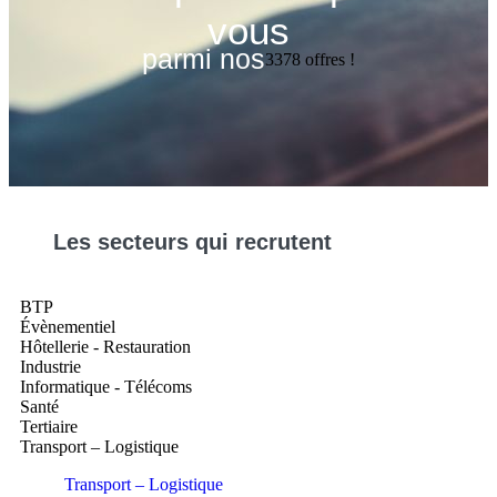
vous
parmi nos
3378
offres !
Les
secteurs
qui recrutent
BTP
Évènementiel
Hôtellerie - Restauration
Industrie
Informatique - Télécoms
Santé
Tertiaire
Transport – Logistique
Transport – Logistique