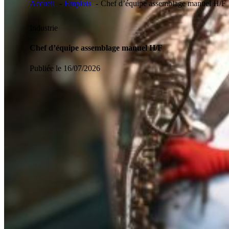
Accueil
Emplois
Chef d’équipe assemblage manuel H/F
Industrie
Chef d’équipe assemblage manuel H/F
Publiée le 16/07/2026