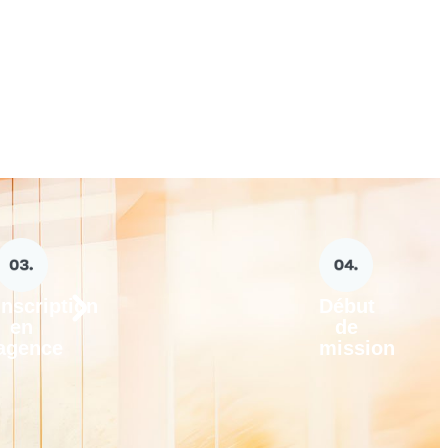
Inscription
Début
en
de
agence
mission