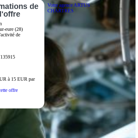
rmations
de
Votre agence ARTUS
CHARTRES
l'offre
n
ur-eure (28)
activité de
7135915
EUR à 15 EUR par
ette offre