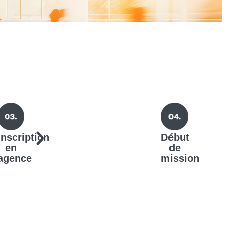
Inscription
Début
en
de
agence
mission