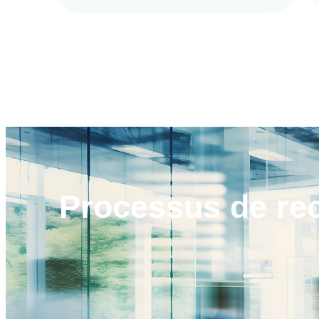
Processus de
re