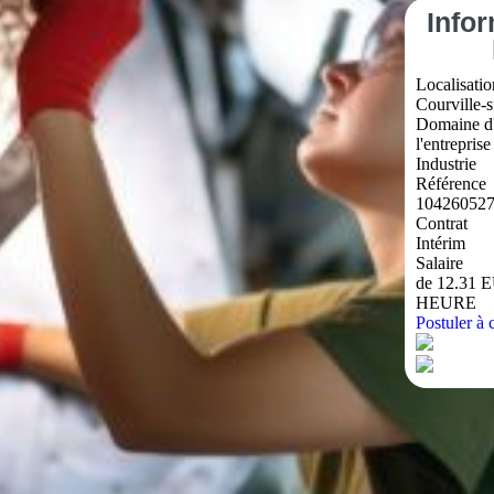
Info
Localisatio
Courville-s
Domaine d'
l'entreprise
Industrie
Référence
10426052
Contrat
Intérim
Salaire
de 12.31 
HEURE
Postuler à c