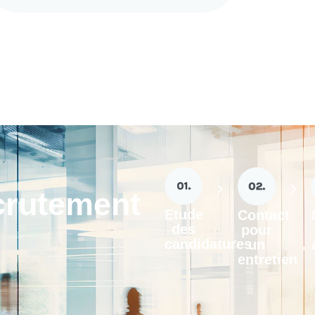
crutement
Etude
Contact
des
pour
candidatures
un
entretien