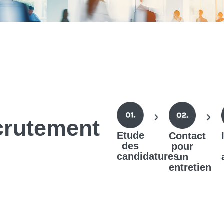
crutement
Etude
Contact
des
pour
candidatures
un
entretien