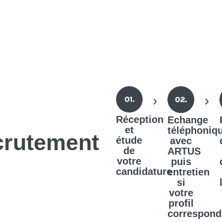
Réception
Echange
et
téléphoniq
crutement
étude
avec
de
ARTUS
votre
puis
candidature
entretien
si
votre
profil
correspond