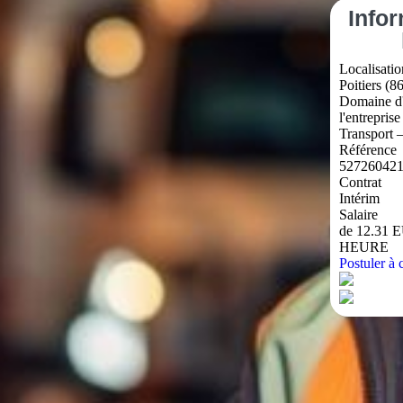
Info
Localisatio
Poitiers (86
Domaine d'
l'entreprise
Transport 
Référence
52726042
Contrat
Intérim
Salaire
de 12.31 
HEURE
Postuler à c