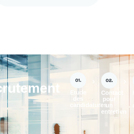
crutement
Etude
Contact
des
pour
candidatures
un
entretien