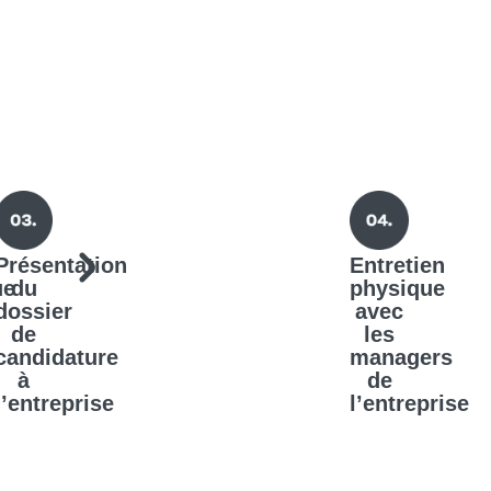
Présentation
Entretien
ue
du
physique
dossier
avec
de
les
candidature
managers
à
de
l’entreprise
l’entreprise