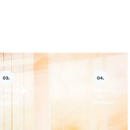
Inscription
Début
en
de
agence
mission