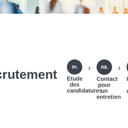
crutement
Etude
Contact
des
pour
candidatures
un
entretien