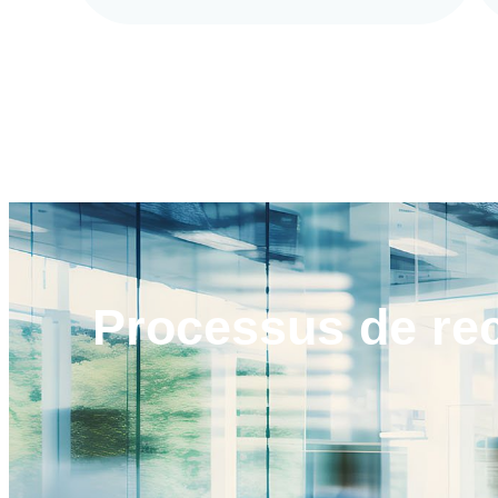
Processus de
re