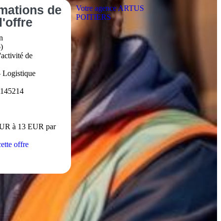
rmations
de
Votre agence ARTUS
POITIERS
l'offre
n
)
activité de
– Logistique
1145214
EUR à 13 EUR par
ette offre