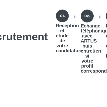
Réception
Echange
et
téléphoniq
crutement
étude
avec
de
ARTUS
votre
puis
candidature
entretien
si
votre
profil
correspond