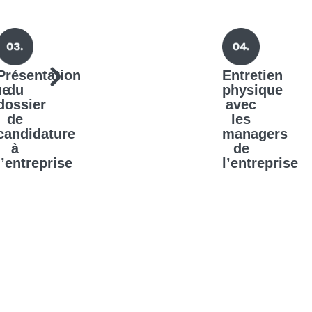
Présentation
Entretien
ue
du
physique
dossier
avec
de
les
candidature
managers
à
de
l’entreprise
l’entreprise