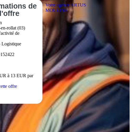
rmations
de
Votre agence ARTUS
MOULINS
l'offre
n
en-rollat (03)
activité de
– Logistique
0152422
EUR à 13 EUR par
ette offre