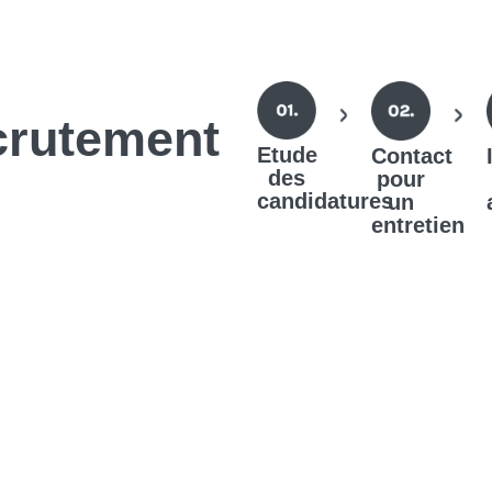
crutement
Etude
Contact
des
pour
candidatures
un
entretien