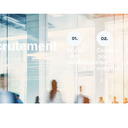
crutement
Etude
Contact
des
pour
candidatures
un
entretien