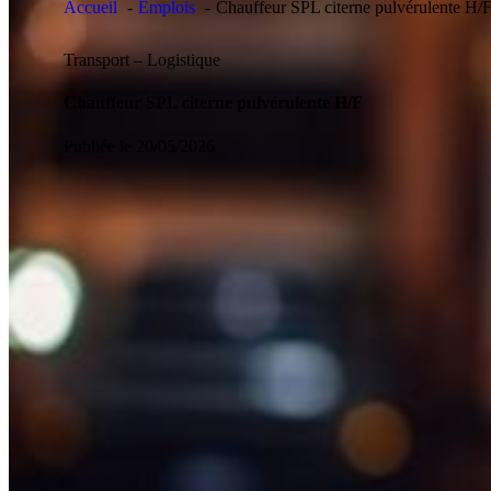
Accueil
Emplois
Chauffeur SPL citerne pulvérulente H/
Transport – Logistique
Chauffeur SPL citerne pulvérulente H/F
Publiée le 20/05/2026