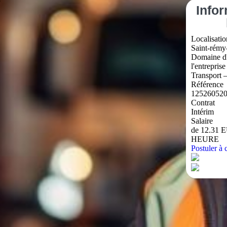
F
Info
Localisatio
Saint-rémy-
Domaine d'
l'entreprise
Transport 
Référence
12526052
Contrat
Intérim
Salaire
de 12.31 
HEURE
Postuler à c