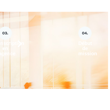
Inscription
Début
en
de
agence
mission