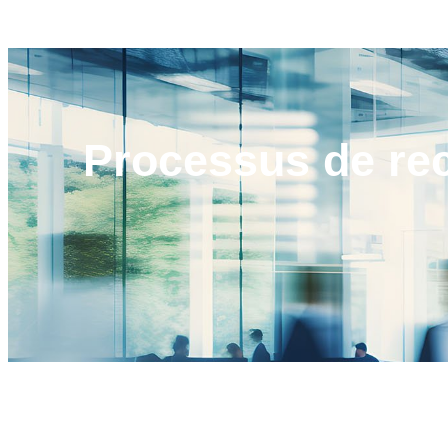
Processus de
re