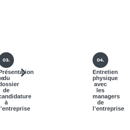
Présentation
Entretien
ue
du
physique
dossier
avec
de
les
candidature
managers
à
de
l’entreprise
l’entreprise