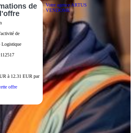
rmations
de
Votre agence ARTUS
VENDOME
l'offre
n
activité de
– Logistique
9112517
EUR à 12.31 EUR par
ette offre