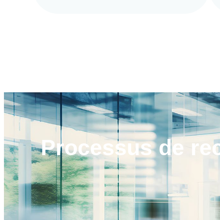
Processus de
re