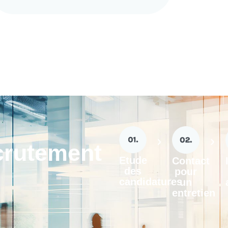
crutement
Etude
Contact
des
pour
candidatures
un
entretien