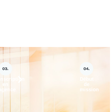
Inscription
Début
en
de
agence
mission