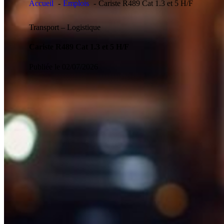
Accueil
Emplois
Cariste R489 Cat 1.3 et 5 H/F
Transport – Logistique
Cariste R489 Cat 1.3 et 5 H/F
Publiée le 02/07/2026