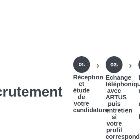
Réception
Echange
et
téléphoniq
crutement
étude
avec
de
ARTUS
votre
puis
candidature
entretien
si
votre
profil
correspond