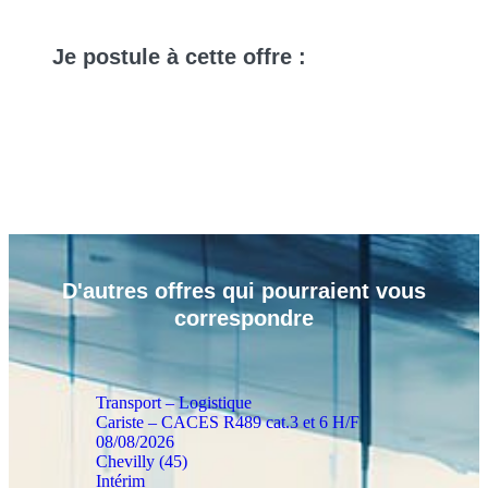
Je
postule
à cette offre :
D'autres
offres
qui pourraient vous
correspondre
Transport – Logistique
Cariste – CACES R489 cat.3 et 6 H/F
08/08/2026
Chevilly (45)
Intérim