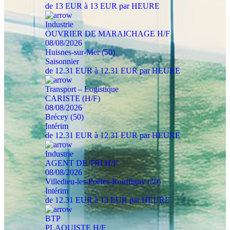
de 13 EUR à 13 EUR par HEURE
Industrie
OUVRIER DE MARAICHAGE H/F
08/08/2026
Huisnes-sur-Mer (50)
Saisonnier
de 12.31 EUR à 12.31 EUR par HEURE
Transport – Logistique
CARISTE (H/F)
08/08/2026
Brécey (50)
Intérim
de 12.31 EUR à 12.31 EUR par HEURE
Industrie
AGENT DE TRI H/F
08/08/2026
Villedieu-les-Poêles-Rouffigny (50)
Intérim
de 12.31 EUR à 13 EUR par HEURE
BTP
PLAQUISTE H/F