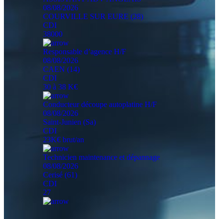
08/08/2026
COURVILLE SUR EURE (28)
CDI
38000
Responsable d’agence H/F
08/08/2026
CAEN (14)
CDI
30 à 38 K€
Conducteur découpe autoplatine H/F
08/08/2026
Saint-Junien (Sa)
CDI
23K€ brut/an
Technicien maintenance et dépannage
08/08/2026
Cerisé (61)
CDI
27