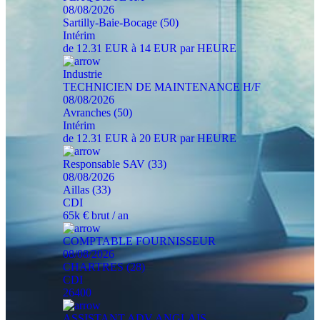
08/08/2026
Sartilly-Baie-Bocage (50)
Intérim
de 12.31 EUR à 14 EUR par HEURE
Industrie
TECHNICIEN DE MAINTENANCE H/F
08/08/2026
Avranches (50)
Intérim
de 12.31 EUR à 20 EUR par HEURE
Responsable SAV (33)
08/08/2026
Aillas (33)
CDI
65k € brut / an
COMPTABLE FOURNISSEUR
08/08/2026
CHARTRES (28)
CDI
26400
ASSISTANT ADV ANGLAIS