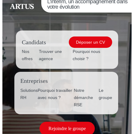
L’intérim, un accompagnement dans
votre évolution
Candidats
Déposer un CV
Nos
Trouver une
Pourquoi nous
offres
agence
choisir ?
Entreprises
Solutions
Pourquoi travailler
Notre
Le
RH
avec nous ?
démarche
groupe
RSE
Rejoindre le groupe