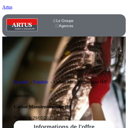
Artus
Le Groupe
Agences
Accueil
Emplois
Cariste Manutentionnaire H/F
Industrie
Cariste Manutentionnaire H/F
Publiée le 29/07/2026
Informations
de l'offre