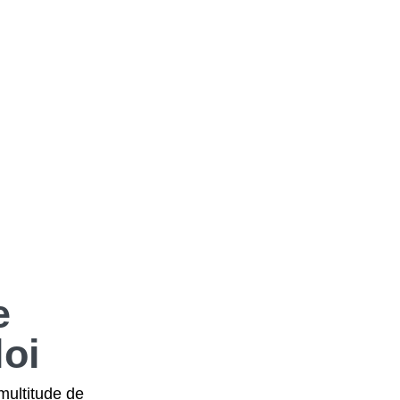
e
oi
multitude de