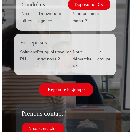
Candidats
Déposer un CV
Nos
Trouver une
Pourquoi nous
offres
agence
choisir ?
Entreprises
Solutions
Pourquoi travailler
Notre
Le
RH
avec nous ?
démarche
groupe
RSE
Rejoindre le groupe
Prenons contact !
Nous contacter