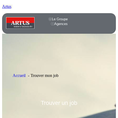
Artus
Le Groupe
Agences
Accueil
Trouver mon job
Trouver
un job