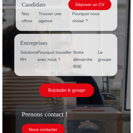
Candidats
Déposer un CV
Nos
Trouver une
Pourquoi nous
offres
agence
choisir ?
Entreprises
Solutions
Pourquoi travailler
Notre
Le
RH
avec nous ?
démarche
groupe
RSE
Rejoindre le groupe
Prenons contact !
Nous contacter