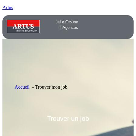
Artus
Le Groupe
Agences
Accueil
Trouver mon job
Trouver
un job