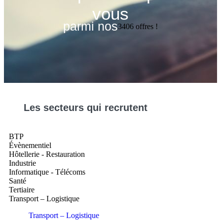
vous
parmi nos
3406
offres !
Les
secteurs
qui recrutent
BTP
Évènementiel
Hôtellerie - Restauration
Industrie
Informatique - Télécoms
Santé
Tertiaire
Transport – Logistique
Transport – Logistique