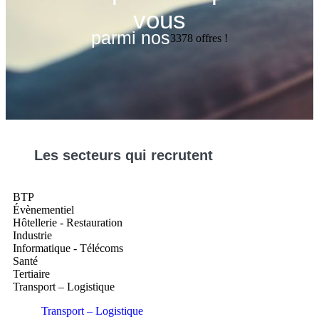
vous
parmi nos
3378
offres !
Les
secteurs
qui recrutent
BTP
Évènementiel
Hôtellerie - Restauration
Industrie
Informatique - Télécoms
Santé
Tertiaire
Transport – Logistique
Transport – Logistique