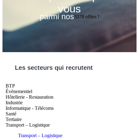
vous
parmi nos
3378
offres !
Les
secteurs
qui recrutent
BTP
Évènementiel
Hôtellerie - Restauration
Industrie
Informatique - Télécoms
Santé
Tertiaire
Transport – Logistique
Transport – Logistique