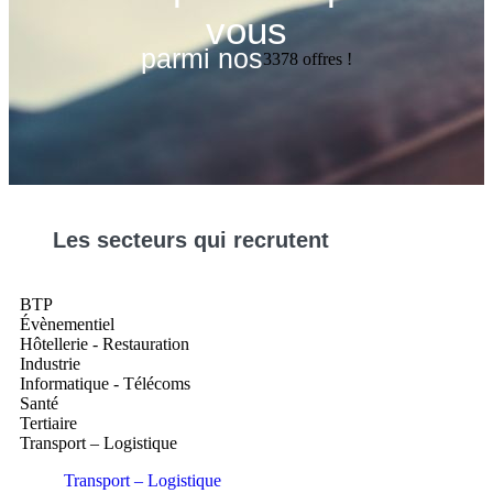
vous
parmi nos
3378
offres !
Les
secteurs
qui recrutent
BTP
Évènementiel
Hôtellerie - Restauration
Industrie
Informatique - Télécoms
Santé
Tertiaire
Transport – Logistique
Transport – Logistique