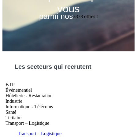
vous
parmi nos
3378
offres !
Les
secteurs
qui recrutent
BTP
Évènementiel
Hôtellerie - Restauration
Industrie
Informatique - Télécoms
Santé
Tertiaire
Transport – Logistique
Transport – Logistique