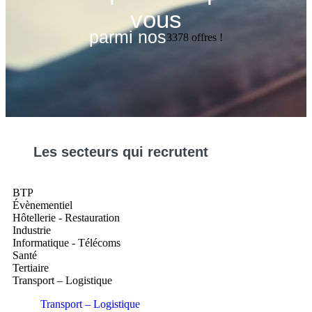
vous
parmi nos
3378
offres !
Les
secteurs
qui recrutent
BTP
Évènementiel
Hôtellerie - Restauration
Industrie
Informatique - Télécoms
Santé
Tertiaire
Transport – Logistique
Transport – Logistique