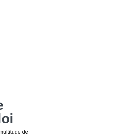
e
oi
multitude de