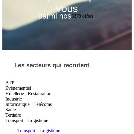
vous
parmi nos
3378
offres !
Les
secteurs
qui recrutent
BTP
Évènementiel
Hôtellerie - Restauration
Industrie
Informatique - Télécoms
Santé
Tertiaire
Transport – Logistique
Transport – Logistique